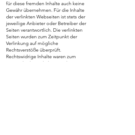
für diese fremden Inhalte auch keine
Gewähr übernehmen. Für die Inhalte
der verlinkten Webseiten ist stets der
jeweilige Anbieter oder Betreiber der
Seiten verantwortlich. Die verlinkten
Seiten wurden zum Zeitpunkt der
Verlinkung auf mögliche
Rechtsverstöße überprüft.
Rechtswidrige Inhalte waren zum
Zeitpunkt der Verlinkung nicht
erkennbar. Eine permanente inhaltliche
Kontrolle der verlinkten Seiten ist
jedoch ohne konkrete Anhaltspunkte
nicht zumutbar. Bei Bekanntwerden
von Rechtsverletzungen werden wir
derartige Links umgehend entfernen.
way2meet